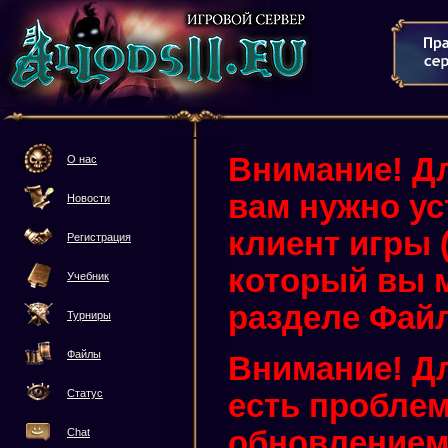
Внимание! Дл
О нас
вам нужно у
Новости
клиент игры (3
Регистрация
который вы м
Учебник
разделе Фай
Турниры
Файлы
Внимание! Дл
Статус
есть проблем
обновлением 
Chat