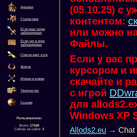
(05.10.25) с
Аукцион
контентом:
с
Статистика
или можно на
Если ваш логин
заблокирован
Файлы.
Если чат в игре
заблокирован
Список карт хэта
Если у вас п
курсором и иг
Форум
скачайте и р
Игроки и кланы
с игрой
DDwr
Творчество
для allods2.
Ссылки
Windows XP 
Пользователи:
Всего:
17349
Allods2.eu
→ Chat
Сейчас на сайте:
3