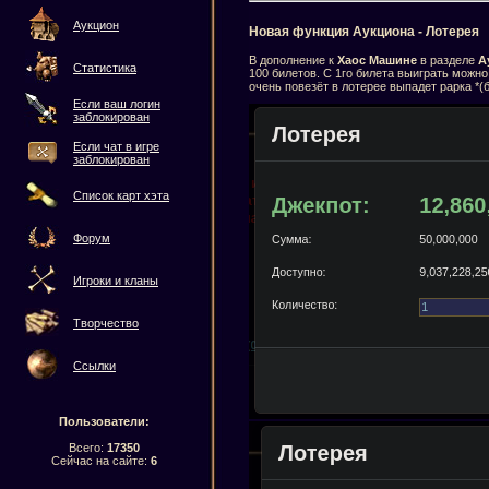
Аукцион
Новая функция Аукциона - Лотерея
В дополнение к
Хаос Машине
в разделе
А
Статистика
100 билетов. С 1го билета выиграть можно
очень повезёт в лотерее выпадет рарка *
Если ваш логин
заблокирован
Если чат в игре
заблокирован
Список карт хэта
Форум
Игроки и кланы
Творчество
Ссылки
Пользователи:
Всего:
17350
Сейчас на сайте:
6