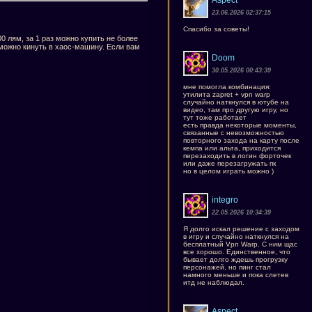
Aspect
23.06.2026 02:37:15
Спасибо за советы!
00 лям, за 1 раз можно купить не более
 можно кинуть в хаос-машину. Если вам
Doom
30.05.2026 00:43:39
мне помогла комбинация:
утилита zapret + vpn warp
случайно наткнулся в ютубе на
видео, там про другую игру, но
тут тоже работает
есть правда некоторые моменты,
связанные с невозможностью
повторного захода на карту после
кемпа или альта, приходится
перезаходить в логин форточек
или даже перезагружать пк
но в целом играть можно )
integro
22.05.2026 10:34:39
Я долго искал решение с заходом
в игру и случайно наткнулся на
бесплатный Vpn Warp. С ним щас
все хорошо. Единственное, что
бывает долго ждешь прогрузку
персонажей, но пинг стал
намного меньше и пока слетев
итд не наблюдал.
Aspect