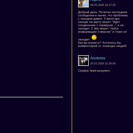
08.05.2026 14:17:29
Добрый день. Почитал последние
сообщения и понял, что проблема
с заходом давно. У меня при
заходе на карту пишет "Идет
соединение с сервером..." и не
заходит. С впн пишет "поиск
информации о версии" и тоже не
заходит.
Как вы играете? Хотелось бы
комментарий от знающих людей!
Anotomix
20.03.2026 21:36:04
Сервер перезагружен.