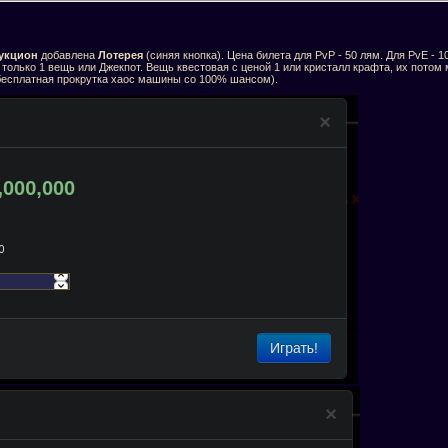
укцион
добавлена
Лотерея
(синяя кнопка). Цена билета для PvP - 50 лям. Для PvE - 1
 только 1 вещь или Джекпот. Вещь квестовая с ценой 1 или кристалл крафта, их потом
(бесплатная прокрутка хаос машины со 100% шансом).