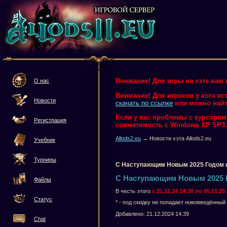
Внимание! Для игры на хэте вам 
О нас
Внимание! Для игроков у кого ес
Новости
скачать по ссылке
или можно найт
Если у вас проблемы с курсором и
Регистрация
совметимость с Windows XP SP3.
Allods2.eu
→ Новости хэта Allods2.eu
Учебник
Турниры
С Наступающим Новым 2025 Годом 
С Наступающим Новым 2025 
Файлы
В честь этого
с 21.12.24 14:30 по 05.01.2
Статус
* - под скидку не попадает нововведённый
Добавлено: 21.12.2024 14:39
Chat