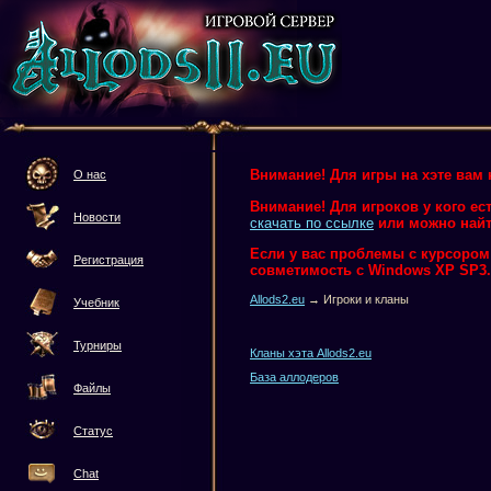
Внимание! Для игры на хэте вам 
О нас
Внимание! Для игроков у кого ес
Новости
скачать по ссылке
или можно найт
Если у вас проблемы с курсором и
Регистрация
совметимость с Windows XP SP3.
Allods2.eu
→ Игроки и кланы
Учебник
Турниры
Кланы хэта Allods2.eu
База аллодеров
Файлы
Статус
Chat