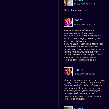
Aspect
23.06.2026 02:37:15
Спасибо за советы!
Doom
30.05.2026 00:43:39
мне помогла комбинация:
утилита zapret + vpn warp
случайно наткнулся в ютубе на
видео, там про другую игру, но
тут тоже работает
есть правда некоторые моменты,
связанные с невозможностью
повторного захода на карту после
кемпа или альта, приходится
перезаходить в логин форточек
или даже перезагружать пк
но в целом играть можно )
integro
22.05.2026 10:34:39
Я долго искал решение с заходом
в игру и случайно наткнулся на
бесплатный Vpn Warp. С ним щас
все хорошо. Единственное, что
бывает долго ждешь прогрузку
персонажей, но пинг стал
намного меньше и пока слетев
итд не наблюдал.
Aspect