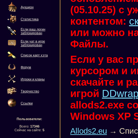
(05.10.25) с
Аукцион
контентом:
с
Статистика
или можно на
Если ваш логин
заблокирован
Файлы.
Если чат в игре
заблокирован
Список карт хэта
Если у вас п
курсором и иг
Форум
скачайте и ра
Игроки и кланы
игрой
DDwrap
Творчество
allods2.exe 
Ссылки
Windows XP 
Пользователи:
Всего:
17346
Allods2.eu
→ Списо
Сейчас на сайте:
5