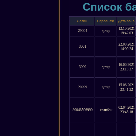
Список ба
Логин
Персонаж
Дата бана
12.10.2021
29994
дотер
19:42:03
22.08.2021
3001
14:00:24
16.06.2021
3000
дотер
23:13:37
15.06.2021
29999
дотер
23:41:22
02.04.2021
89048506990
калибри
23:45:18