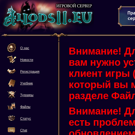
Внимание! Дл
О нас
вам нужно у
Новости
клиент игры (3
Регистрация
который вы м
Учебник
разделе Фай
Турниры
Файлы
Внимание! Дл
Статус
есть проблем
обновлением 
Chat