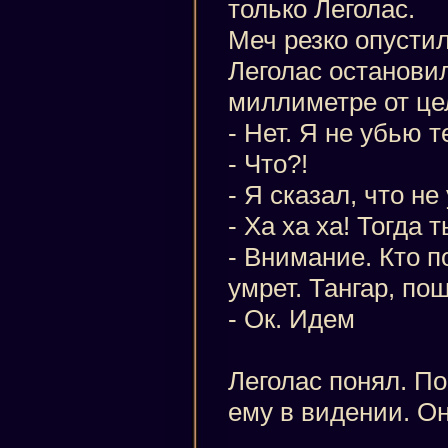
только Леголас.
Меч резко опустил
Леголас останови
миллиметре от це
- Нет. Я не убью т
- Что?!
- Я сказал, что не
- Ха ха ха! Тогда 
- Внимание. Кто п
умрет. Тангар, по
- Ок. Идем
Леголас понял. П
ему в видении. Он