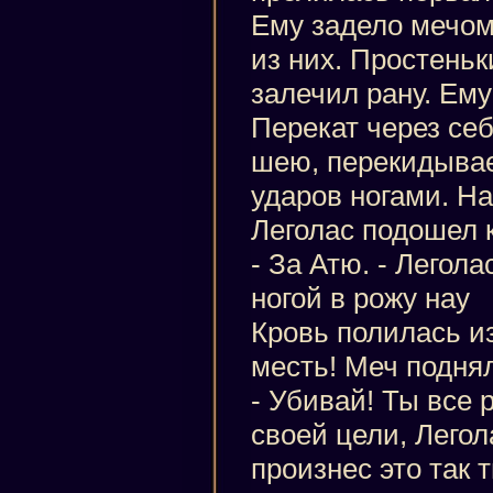
Ему задело мечом
из них. Простень
залечил рану. Ему
Перекат через себ
шею, перекидывае
ударов ногами. На
Леголас подошел к
- За Атю. - Легола
ногой в рожу нау
Кровь полилась из
месть! Меч подня
- Убивай! Ты все 
своей цели, Легол
произнес это так 