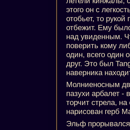
летели кинжалы, с
этого он с легкос
отобьет, то рукой 
отбежит. Ему было
над увиденным. Чт
поверить кому ли
один, всего один
друг. Это был Tan
наверника находи
Молниеносным дв
пазухи арбалет - 
торчит стрела, на
нарисован герб Ма
Эльф прорывался 