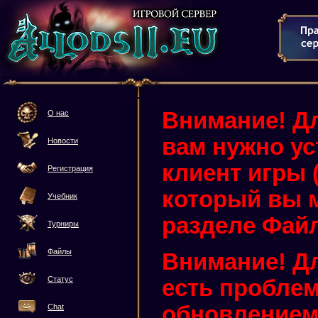
Внимание! Дл
О нас
вам нужно у
Новости
клиент игры (3
Регистрация
который вы м
Учебник
разделе Фай
Турниры
Файлы
Внимание! Дл
Статус
есть проблем
обновлением 
Chat