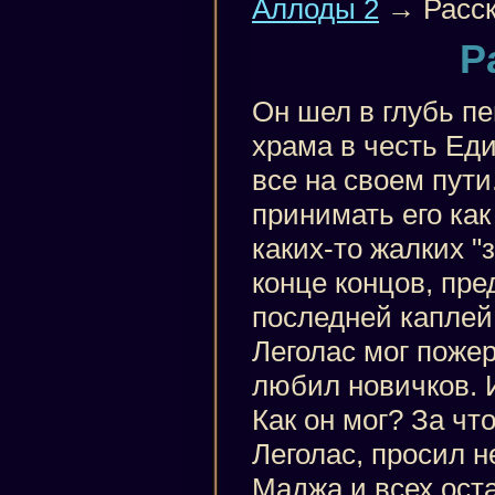
Аллоды 2
→ Расск
Р
Он шел в глубь п
храма в честь Еди
все на своем пути
принимать его ка
каких-то жалких "
конце концов, пр
последней каплей.
Леголас мог пожер
любил новичков. И
Как он мог? За чт
Леголас, просил н
Маджа и всех ост