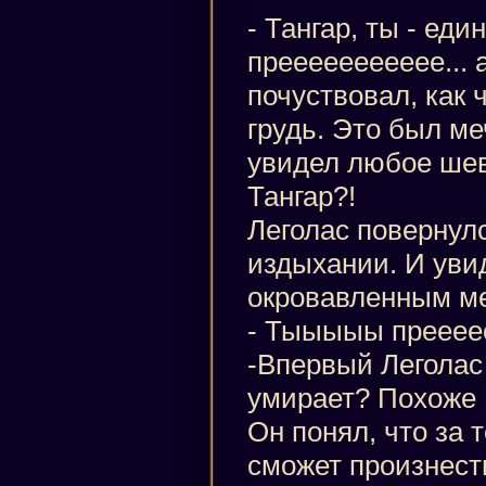
- Тангар, ты - еди
преееееееееее... 
почуствовал, как 
грудь. Это был ме
увидел любое шев
Тангар?!
Леголас повернул
издыхании. И уви
окровавленным м
- Тыыыыы прееее
-Впервый Леголас
умирает? Похоже
Он понял, что за т
сможет произнест