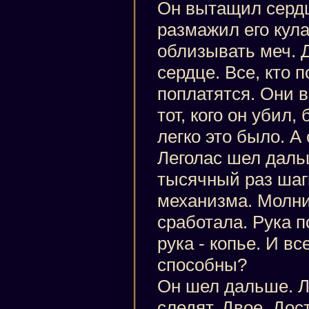
Он вытащил сердц
размажил его кула
облизывать меч. Д
сердце. Все, кто п
поплатятся. Они в
тот, кого он убил
легко это было. А 
Леголас шел дальш
тысячный раз шаг
механизма. Молни
сработала. Рука п
рука - копье. И вс
способны?
Он шел дальше. Ле
следят. Двое. До