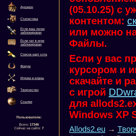
(05.10.25) с
Аукцион
контентом:
с
Статистика
или можно на
Если ваш логин
заблокирован
Файлы.
Если чат в игре
заблокирован
Список карт хэта
Если у вас п
курсором и иг
Форум
скачайте и р
Игроки и кланы
с игрой
DDwr
Творчество
для allods2.
Ссылки
Windows XP 
Пользователи:
Всего:
17346
Allods2.eu
→
Твор
Сейчас на сайте:
7