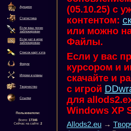
(05.10.25) с
Аукцион
контентом:
с
Статистика
или можно на
Если ваш логин
заблокирован
Файлы.
Если чат в игре
заблокирован
Список карт хэта
Если у вас п
курсором и иг
Форум
скачайте и р
Игроки и кланы
с игрой
DDwr
Творчество
для allods2.
Ссылки
Windows XP 
Пользователи:
Всего:
17346
Allods2.eu
→
Твор
Сейчас на сайте:
2