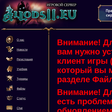
Внимание! Дл
О нас
вам нужно у
Новости
клиент игры (3
Регистрация
который вы м
Учебник
разделе Фай
Турниры
Файлы
Внимание! Дл
Статус
есть проблем
обновлением 
Chat