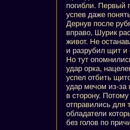
погибли. Первый п
успев даже понять
Дернув после руб
вправо, Шурик ра
живот. Не останав
и разрубил щит и 
Но тут опомнилис
удар орка, нацеле
успел отбить щит
удар мечом из-за 
в сторону. Потому
отправились для т
обладатели которы
без голов по прич