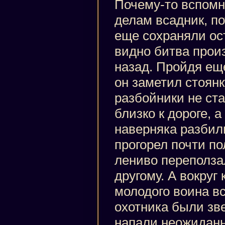
Почему-то вспом
делам всадник, по
еще сохраняли ост
видно битва прои
назад. Пройдя ещ
он заметил стоянк
разбойники не ст
близко к дороге, 
наверняка разбили
прогорел почти по
лениво переползал
другому. А вокруг 
молодого воина в
охотника были зв
напали неожиданн