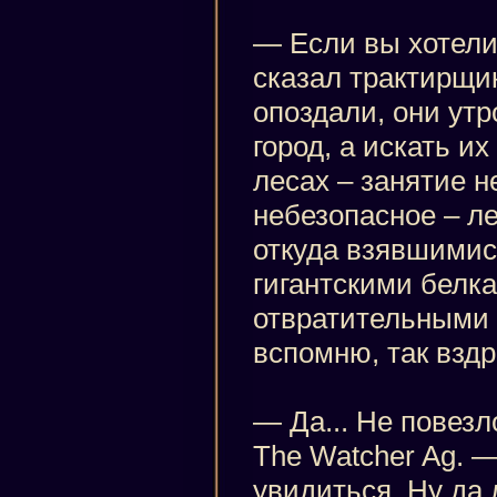
— Если вы хотели
сказал трактирщи
опоздали, они ут
город, а искать и
лесах – занятие н
небезопасное – л
откуда взявшимис
гигантскими белк
отвратительными 
вспомню, так вздр
— Да... Не повезл
The Watcher Ag. —
увидиться. Ну да л