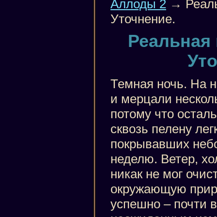
Аллоды 2
→ Реаль
Уточнение.
Реальная 
Уто
Темная ночь. На н
и мерцали несколь
потому что остал
сквозь пелену лег
покрывавших небо
неделю. Ветер, х
никак не мог очист
окружающую прир
успешно – почти в