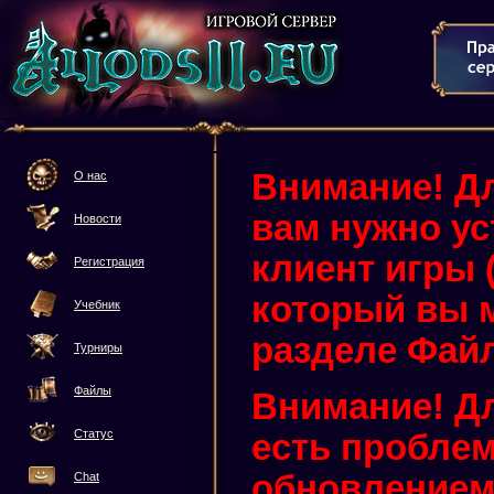
Внимание! Дл
О нас
вам нужно у
Новости
клиент игры (3
Регистрация
который вы м
Учебник
разделе Фай
Турниры
Файлы
Внимание! Дл
Статус
есть проблем
обновлением 
Chat