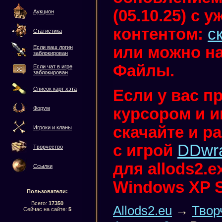
(05.10.25) с
Аукцион
контентом:
с
Статистика
или можно на
Если ваш логин
заблокирован
Файлы.
Если чат в игре
заблокирован
Список карт хэта
Если у вас п
курсором и иг
Форум
скачайте и р
Игроки и кланы
с игрой
DDwr
Творчество
для allods2.
Ссылки
Windows XP 
Пользователи:
Всего:
17350
Allods2.eu
→
Твор
Сейчас на сайте:
5