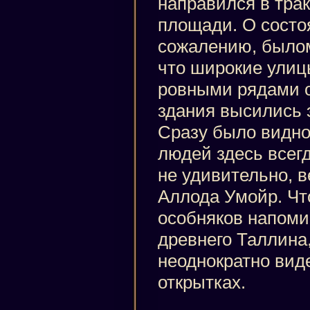
направился в тра
площади. О состоя
сожалению, былом,
что широкие ули
ровными рядами о
здания высились 
Сразу было видно
людей здесь всегд
не удивительно, в
Аллода Умойр. Что
особняков напоми
древнего Таллина,
неоднократно виде
открытках.