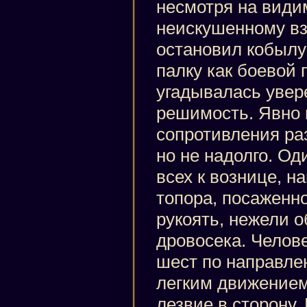
несмотря на вид
неискушенному вз
остановил кобылу 
палку как боевой 
угадывалась увер
решимость. Явно
сопротивления ра
но не надолго. О
всех к вознице, н
топора, посаженно
рукоять, нежели 
дровосека. Челов
шест по направле
легким движением
лезвие в сторону