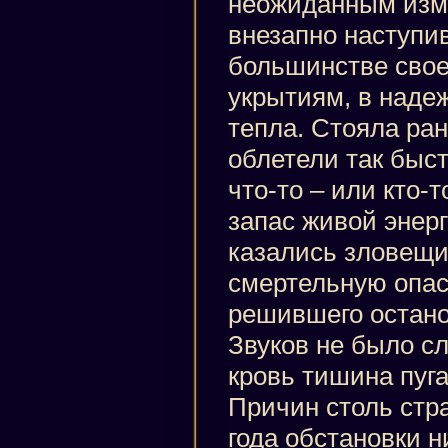
неожиданным изм
внезапно наступи
большинстве свое
укрытиям, в наде
тепла. Стояла ран
облетели так быст
что-то – или кто-
запас живой энерг
казались зловещ
смертельную опас
решившего останов
Звуков не было 
кровь тишина пуг
Причин столь стр
года обстановки н