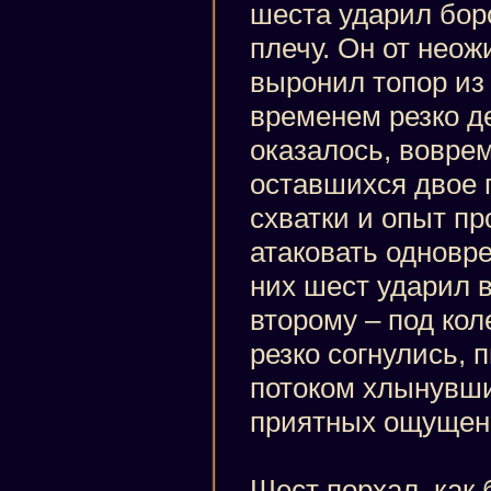
шеста ударил бор
плечу. Он от неож
выронил топор из 
временем резко де
оказалось, воврем
оставшихся двое 
схватки и опыт пр
атаковать одновре
них шест ударил в
второму – под кол
резко согнулись, 
потоком хлынувши
приятных ощущен
Шест порхал, как 