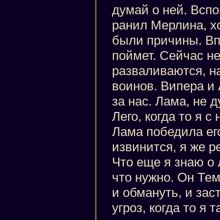
думай о ней. Вспо
ранил Мерлина, хо
были причины. Вп
поймет. Сейчас не
разваливаются, н
воинов. Випера и
за нас. Лама, не д
Лего, когда то я с
Лама победила ег
извинится, я же р
Что еще я знаю о 
что нужно. Он Те
и обмануть, и зас
угроз, когда то я 