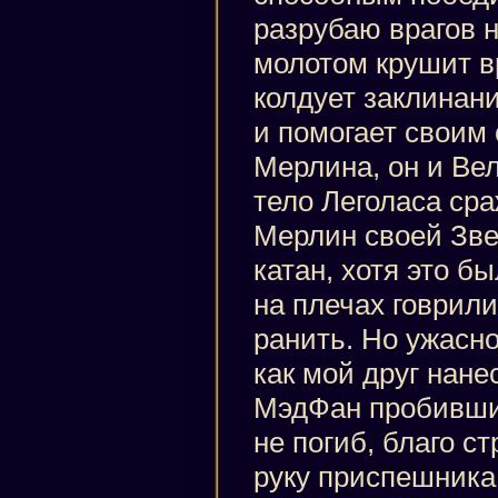
разрубаю врагов н
молотом крушит вр
колдует заклинани
и помогает своим 
Мерлина, он и Ве
тело Леголаса сра
Мерлин своей Зве
катан, хотя это б
на плечах говрили
ранить. Но ужасно
как мой друг нанес
МэдФан пробивший
не погиб, благо с
руку приспешника 