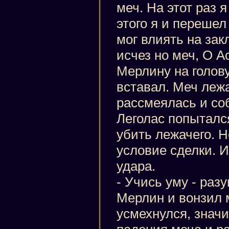
меч. На этот раз 
этого я и перешел
мог влиять на зак
исчез но меч, О А
Мерлину на голову
вставал. Меч леж
рассмеялась и со
Леголас попыталс
убить лежачего. 
условие сделки. 
удара.
- Учись уму - раз
Мерлин и вонзил м
усмехнулся, значи