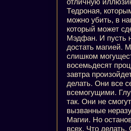
отличную иллюзи
Тедроная, которым
можно убить, в н
который может сде
Мэдфан. И пусть н
достать магией. 
слишком могущест
восемьдесят проц
завтра произойдет
делать. Они все с
всемогущими. Глуп
так. Они не смогу
вызванные нераз
Магии. Но останов
всех. Что делать.