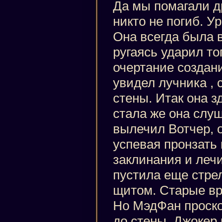
Да мы помагали др
никто не погиб. У
Она всегда была в
ругаясь ударил т
очертание создани
увидел лучника , 
стены. Итак она з
стала же она слуш
вылечил Вотчер, 
успевая пронзать 
заклинания и леч
пустила еще стре
щитом. Старые вр
Но МэдФан проск
до стены. Джокер