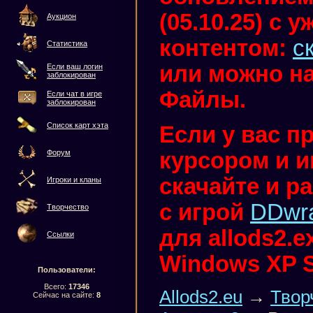
(05.10.25) с
Аукцион
контентом:
с
Статистика
или можно на
Если ваш логин
заблокирован
Файлы.
Если чат в игре
заблокирован
Список карт хэта
Если у вас п
курсором и иг
Форум
скачайте и р
Игроки и кланы
с игрой
DDwr
Творчество
для allods2.
Ссылки
Windows XP 
Пользователи:
Всего:
17346
Allods2.eu
→
Твор
Сейчас на сайте:
8