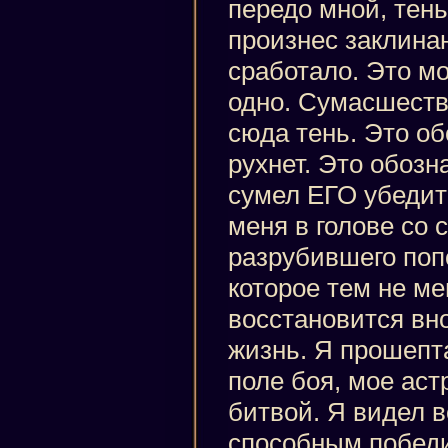
передо мной, тень
произнес заклина
сработало. Это мо
одно. Сумасшеств
сюда тень. Это об
рухнет. Это обозн
сумел ЕГО убедить
меня в голове со 
разрубившего поп
которое тем не м
восстановится вно
жизнь. Я прошепт
поле боя, мое аст
битвой. Я видел 
способным победи