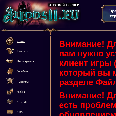
Внимание! Дл
О нас
вам нужно у
Новости
клиент игры (3
Регистрация
который вы м
Учебник
разделе Фай
Турниры
Файлы
Внимание! Дл
Статус
есть проблем
обновлением 
Chat