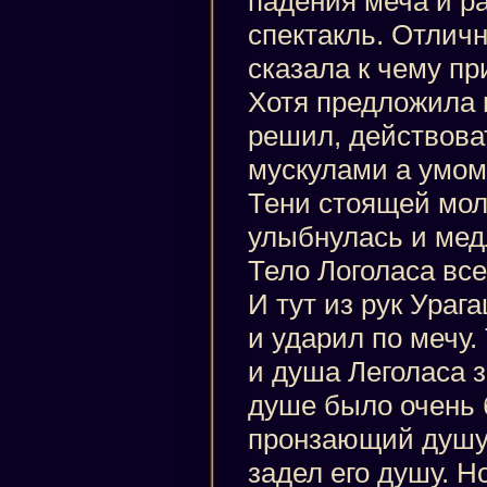
падения меча и р
спектакль. Отличн
сказала к чему пр
Хотя предложила 
решил, действова
мускулами а умом.
Тени стоящей молч
улыбнулась и мед
Тело Логоласа вс
И тут из рук Ураг
и ударил по мечу.
и душа Леголаса з
душе было очень 
пронзающий душу,
задел его душу. Н