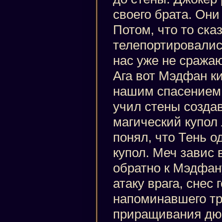
своего брата. Они
Потом, что то ска
телепортировались
нас уже не сражаю
Ага вот Мэдфан к
нашим спасением ч
учил стены созда
магический купол 
понял, что Тень о
купол. Меч завис 
обратно к Мэдфану
атаку врага, снес 
напоминавшего тр
приращивания дюж