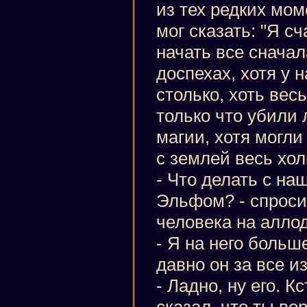
из тех редких мом
мог сказать: "Я с
начать все сначал
доспехах, хотя у 
столько, хоть вес
только что убили
магии, хотя могли
с землей весь хол
- Что делать с н
Эльфом? - спросил
человека на аллод
- Я на него больш
давно он за все и
- Ладно, ну его. 
сказал, что ты во