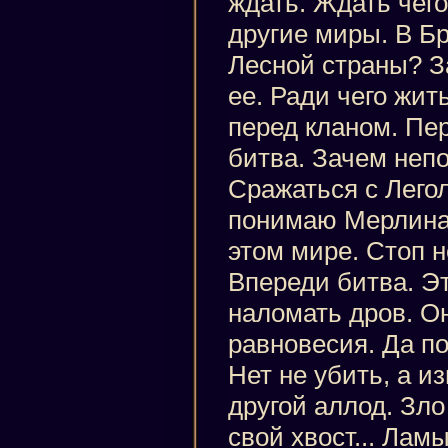
ждать. Ждать чего
другие миры. В Б
Лесной страны? З
ее. Ради чего жить
перед кланом. Пе
битва. Зачем непо
Сражаться с Лего
понимаю Мерлина
этом мире. Стоп н
Впереди битва. Э
наломать дров. О
равновесия. Да по
Нет не убить, а из
другой аллод. Зл
свой хвост... Лам