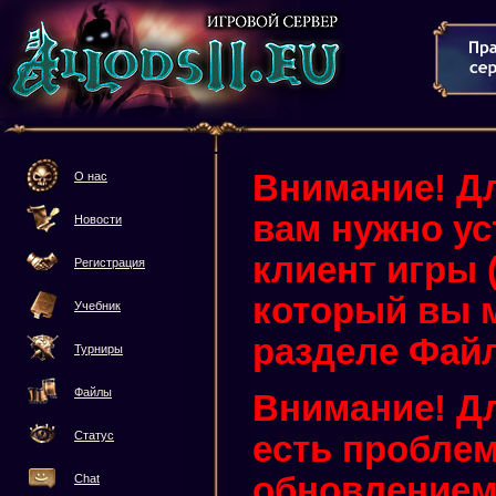
Внимание! Дл
О нас
вам нужно у
Новости
клиент игры (3
Регистрация
который вы м
Учебник
разделе Фай
Турниры
Файлы
Внимание! Дл
Статус
есть проблем
обновлением 
Chat