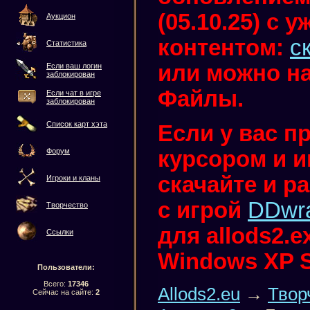
(05.10.25) с
Аукцион
контентом:
с
Статистика
или можно на
Если ваш логин
заблокирован
Файлы.
Если чат в игре
заблокирован
Список карт хэта
Если у вас п
курсором и иг
Форум
скачайте и р
Игроки и кланы
с игрой
DDwr
Творчество
для allods2.
Ссылки
Windows XP 
Пользователи:
Всего:
17346
Allods2.eu
→
Твор
Сейчас на сайте:
2