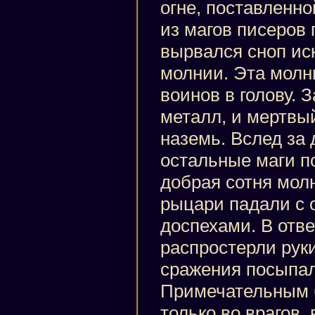
огне, поставленн
из магов писеров 
вырвался сноп ис
молнии. Эта молн
воинов в голову.
металл, и мертвы
наземь. Вслед за
остальные маги п
добрая сотня мол
рыцари падали с
доспехами. В отве
распростерли руки
сражения посыпал
Примечательным б
только во врагов,