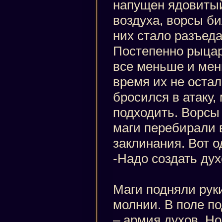
напущен ядовитый
воздуха, ворсы би
них стало разъеда
Постепенно рыцар
все меньше и мен
время их не остал
бросился в атаку,
подходить. Ворсы
маги перебирали 
заклинания. Вот о
-Надо создать духо
Маги подняли руки
молнии. В поле п
– армия духов. Но