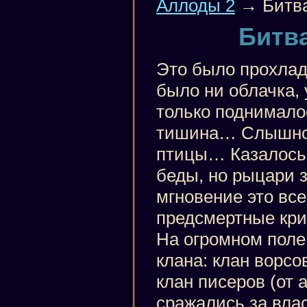
Аллоды 2
→ Битва
Битва
Это было прохладн
было ни облачка,
только поднимал
тишина… Слышно 
птицы… Казалось
беды, но рыцари з
мгновение это все
предсмертные кри
На огромном поле
клана: клан ворсов
клан писеров (от а
сражались за влас