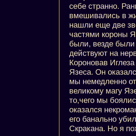
себе странно. Ра
вмешивались в ж
нашли еще две зв
частями короны Я
были, везде были
действуют на нерв
Короновав Иглеза
Язеса. Он оказал
мы немедленно от
великому магу Яз
то,чего мы боялис
оказался некроман
его банально уби
Скракана. Но я по