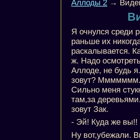
Аллоды 2
→ Виде
В
Я очнулся среди 
раньше их никогда
раскалывается. Ка
ж. Надо осмотреть
Аллоде, не будь я
зовут? Ммммммм. 
Сильно меня стукн
там,за деревьями
зовут Зак.
- Эй! Куда же вы!!
Ну вот,убежали. 