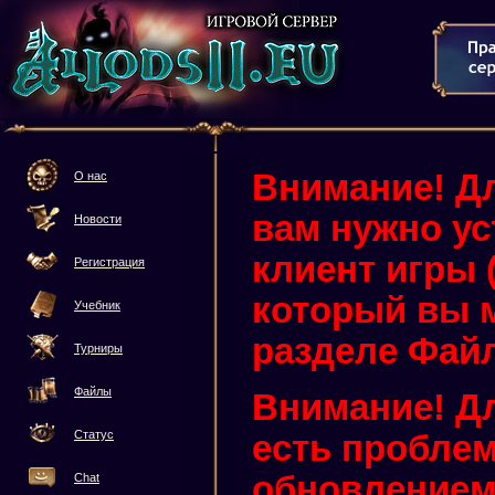
Внимание! Дл
О нас
вам нужно у
Новости
клиент игры (3
Регистрация
который вы м
Учебник
разделе Фай
Турниры
Файлы
Внимание! Дл
Статус
есть проблем
обновлением 
Chat