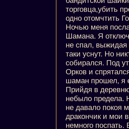
бандитской шайки
торговца,убить п
одно отомчтить Г
Ночью меня посла
Шамана. Я отключ
не спал, выжидая
таки уснут. Но ни
собирался. Под ут
Орков и спрятался
шаман прошел, я е
Прийдя в деревню
небыло предела. 
не давало покоя м
дракончик и мои 
немного поспать.