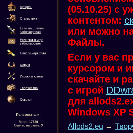
(05.10.25) с
Аукцион
контентом:
с
Статистика
или можно на
Если ваш логин
заблокирован
Файлы.
Если чат в игре
заблокирован
Список карт хэта
Если у вас п
курсором и иг
Форум
скачайте и р
Игроки и кланы
с игрой
DDwr
Творчество
для allods2.
Ссылки
Windows XP 
Пользователи:
Всего:
17349
Allods2.eu
→
Твор
Сейчас на сайте:
3