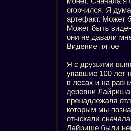
монет. Сначала я
огорчился. Я дум
артефакт. Может б
Может быть виден
они не давали мн
Видение пятое
Я с друзьями выя
упавшие 100 лет н
в лесах и на равн
деревни Лайриша.
пренадлежала отл
которым мы позна
отыскали сначала 
Лайрише были нек