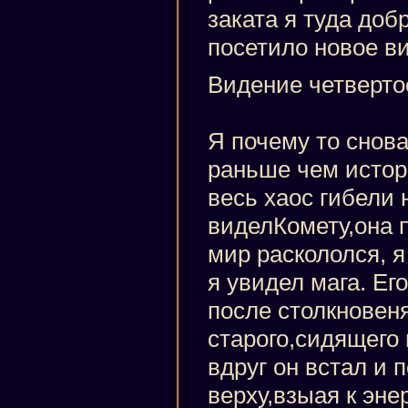
заката я туда доб
посетило новое в
Видение четверто
Я почему то снов
раньше чем истор
весь хаос гибели
виделКомету,она 
мир раскололся, я
я увидел мага. Ег
после столкновеня
старого,сидящего 
вдруг он встал и 
верху,взыая к эне