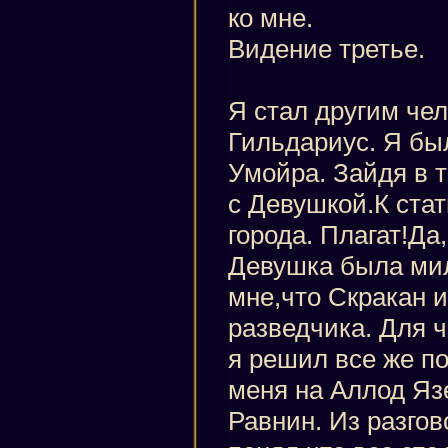
ко мне.
Видение третье.
Я стал другим че
Гильдариус. Я бы
Умойра. Зайдя в 
с Девушкой.К ста
города. Плагат!Да
Девушка была мил
мне,что Скракан 
разведчика. Для ч
я решил все же по
меня на Аллод Яз
Равнин. Из разгов