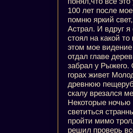
понял,что все это
100 лет после мое
помню яркий свет
Астрал. И вдруг я
стоял на какой то
этом мое видение 
отдал главе дерев
забрал у Рыжего. 
горах живет Моло
древнюю пещерубр
скалу врезался ме
Некоторые ночью 
светиться странн
пройти мимо трол
решил проверь вс