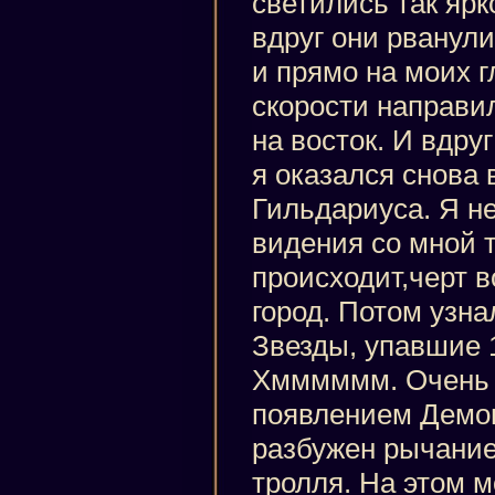
светились так ярко
вдруг они рванули
и прямо на моих г
скорости направил
на восток. И вдруг
я оказался снова 
Гильдариуса. Я н
видения со мной т
происходит,черт в
город. Потом узна
Звезды, упавшие 1
Хмммммм. Очень 
появлением Демон
разбужен рычани
тролля. На этом 