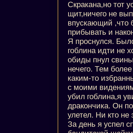
Скракана,но тот у
щит,ничего не вы
впускающий ,что 
прибывать и нако
Я проснулся. Было
гоблина идти не х
обиды пнул свинь
нечего. Тем более
каким-то избранн
с моими видениям
убил гоблина,я ув
дракончика. Он п
улетел. Ни кто не 
За день я успел с