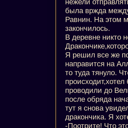
нежели отправлят
была вржда межд
Равнин. На этом 
закончилось.
В деревне никто н
Дракончике,которо
Я решил все же по
направится на Ал
то туда тянуло. Ч
происходит,хотел 
проводили до Вел
после обряда нача
тут я снова увиде
дракончика. Я хот
-Поотрите! Что эт