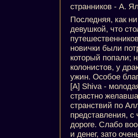
странников - А. Я
Последняя, как ни
девушкой, что ст
путешественнико
новички были пот
который попали; 
колонистов, у др
ужин. Особое бла
[A] Shiva - молод
страстно желавша
странствий по Ал
представления, с 
дороге. Слабо воо
и денег, зато очен