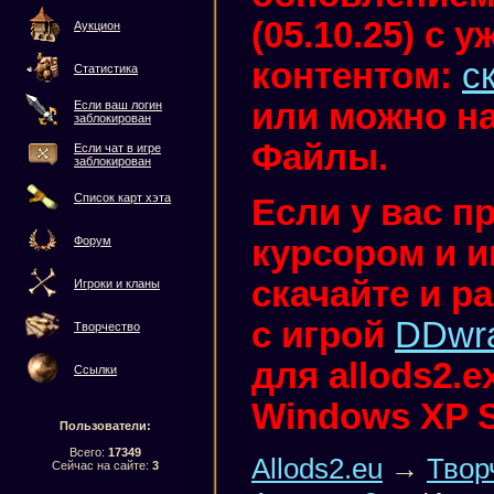
(05.10.25) с
Аукцион
контентом:
с
Статистика
или можно на
Если ваш логин
заблокирован
Файлы.
Если чат в игре
заблокирован
Список карт хэта
Если у вас п
курсором и иг
Форум
скачайте и р
Игроки и кланы
с игрой
DDwr
Творчество
для allods2.
Ссылки
Windows XP 
Пользователи:
Всего:
17349
Allods2.eu
→
Твор
Сейчас на сайте:
3