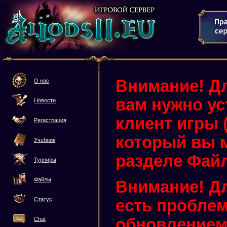
Внимание! Дл
О нас
вам нужно у
Новости
клиент игры (3
Регистрация
который вы м
Учебник
разделе Фай
Турниры
Файлы
Внимание! Дл
Статус
есть проблем
обновлением 
Chat