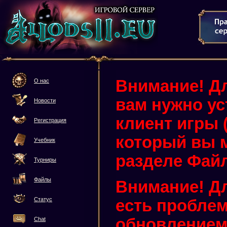
Внимание! Дл
О нас
вам нужно у
Новости
клиент игры (3
Регистрация
который вы м
Учебник
разделе Фай
Турниры
Файлы
Внимание! Дл
Статус
есть проблем
обновлением 
Chat