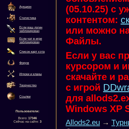
(05.10.25) с
Аукцион
контентом:
с
Статистика
или можно на
Если ваш логин
заблокирован
Файлы.
Если чат в игре
заблокирован
Список карт хэта
Если у вас п
курсором и иг
Форум
скачайте и р
Игроки и кланы
с игрой
DDwr
Творчество
для allods2.
Ссылки
Windows XP 
Пользователи:
Всего:
17346
Allods2.eu
→
Турн
Сейчас на сайте:
3