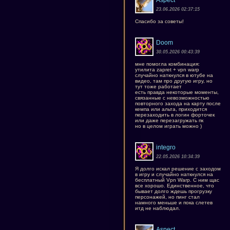
Aspect
23.06.2026 02:37:15
Спасибо за советы!
Doom
30.05.2026 00:43:39
мне помогла комбинация:
утилита zapret + vpn warp
случайно наткнулся в ютубе на
видео, там про другую игру, но
тут тоже работает
есть правда некоторые моменты,
связанные с невозможностью
повторного захода на карту после
кемпа или альта, приходится
перезаходить в логин форточек
или даже перезагружать пк
но в целом играть можно )
integro
22.05.2026 10:34:39
Я долго искал решение с заходом
в игру и случайно наткнулся на
бесплатный Vpn Warp. С ним щас
все хорошо. Единственное, что
бывает долго ждешь прогрузку
персонажей, но пинг стал
намного меньше и пока слетев
итд не наблюдал.
Aspect