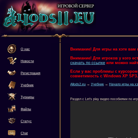
Внимание! Для игры на хэте вам 
О нас
Внимание! Для игроков у кого ес
Новости
скачать по ссылке
или можно найт
Если у вас проблемы с курсором и
Регистрация
совметимость с Windows XP SP3.
Allods2.eu
→
Учебник
→
Начало игры на хэ
Учебник
Турниры
Раздел с Let's play видео пособиями по игр
Файлы
Статус
Chat